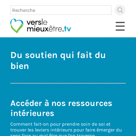
×
Use
up
☰
and
dow
arro
to
sele
Du soutien qui fait du
avai
resul
bien
Pres
ente
to
go
to
sele
sear
Accéder à nos ressources
resul
Touc
intérieures
devi
user
Comment fait-on pour prendre soin de soi et
can
trouver les leviers intérieurs pour faire émerger du
use
sens face au mal être que l'on traverse.